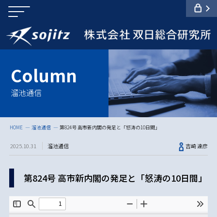
溜池通信
HOME
溜池通信
第824号 高市新内閣の発足と「怒涛の10日間」
2025.10.31
溜池通信
吉崎 達彦
第824号 高市新内閣の発足と「怒涛の10日間」