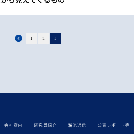
1
2
3
会社案内
研究員紹介
溜池通信
公表レポート等