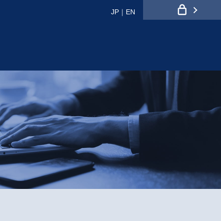
JP
｜
EN