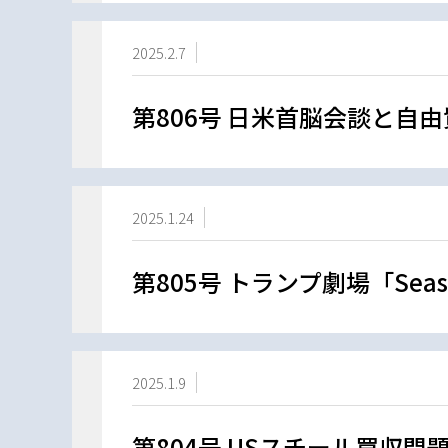
2025.2.7
第806号 日米首脳会談と自
2025.1.24
第805号 トランプ劇場「Sea
2025.1.9
第804号 USスチール買収