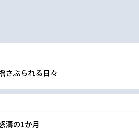
に揺さぶられる日々
風怒濤の1か月